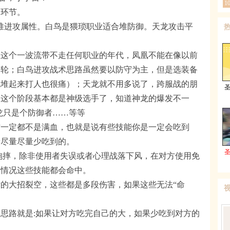
1
的环节。
堆进攻属性。白鸟是猥琐职业适合堆防御。天龙攻击平
在这个一波流带不走任何职业的年代，凤凰不能在像以前
一轮；白鸟进攻战术思路虽然要以防守为主，但是选装备
免堆起来打人也很痛）；天龙就不用多说了，跨服战的朋
到这个阶段基本都是神级选手了，知道神龙的爆发不一
龙只是个防御者……等等
方一定都不是满血，也就是说有些技能你是一定会吃到
量尽量尽量少吃到的。
抱摔，除非使用者失误或者心理战落下风，在对方使用免
般情况这些技能都会命中。
的大招裂空，这些都是多段伤害，如果这些无法“命
。
思路就是:如果让对方吃完自己的大，如果少吃到对方的