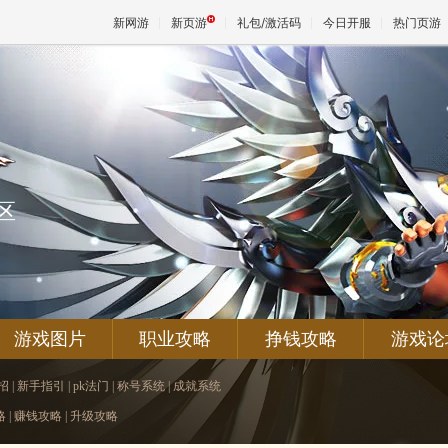
新网游
新页游
礼包/激活码
今日开服
热门页游
魔兽
天堂
区
王权与
游戏图片
职业攻略
挣钱攻略
游戏论
招
|
新手指引
|
pk法门
|
称号系统
|
成就系统
略
|
赚钱攻略
|
升级攻略