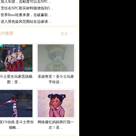
加入军团，贡献度可以去NPC…
烹饪在NPC那买材料随便练到5…
世界Boss轮番来袭，击破赢取…
进入黑色旋风范围站在边缘请…
图片推荐
更多 >>
斗士星矢玩家恶搞截
圣诞将至！圣斗士玩家
图：变…
手绘设…
戏VS动画 圣斗士带你
网络爆红妈妈再打我一
领略…
次！圣…