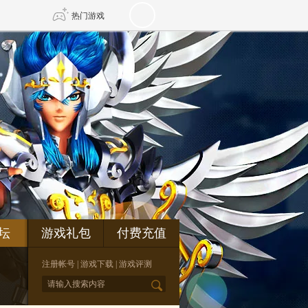
热门游戏
DNF
传奇4
剑网3旗舰版
新天龙八部
自由
诛仙世界
新仙侠5
坛
游戏礼包
付费充值
注册帐号
|
游戏下载
|
游戏评测
*