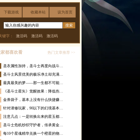
下载游戏
收藏本站
设为首页
关键字：
激活码
激活码
激活码
大家都喜欢看
热门文章推荐 >>
圣衣属性加持，圣斗士再度向战斗…
圣斗士风景优美的极乐净土却充满…
最真最美的梦——那一生都不可能…
《圣斗士星矢》觉醒效果：降低伤…
金券袋子，基本上没有什么快捷赚…
针对潜修玩家，90以下的幻境基本…
注意几点：一是转换出来的星玉都…
圣斗士危机纱织守护者，传承黄金…
每10个星魂精华兑换一个橙星的物…