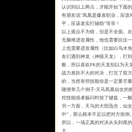
认识到以上两点，才能开始下面
有朋友说”凤凰是爆发职业，应该
平，应该老实打辅助”等等！
以上观点不为错，但是不全面。
无脑堆进攻属性，他也需要抗住
上也需要进攻属性（比如白鸟水
友们遇到神龙（神级天龙），打
般，所以喜欢PK的天龙别以为天
战力差距不大的对决，打完了双
的，当然有些技能你是一定要尽
随便举几个例子:天马凤凰仙女的
控技能或者躲闪时按了键盘，一
另一方面，天马的大招迅光，仙女
中”，那么根本不足以把对方按倒
所以，一场正真的对决从头到尾的
大。