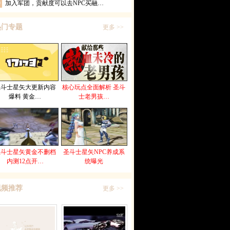
0
加入军团，贡献度可以去NPC买融…
热门专题
更多 >>
圣斗士星矢大更新内容
核心玩点全面解析 圣斗
爆料 黄金…
士老男孩…
圣斗士星矢黄金不删档
圣斗士星矢NPC养成系
内测12点开…
统曝光
视频推荐
更多 >>