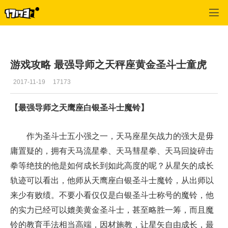
圣斗士星矢
>
综合
>
正文
游戏攻略 最强导师之天秤座黄金圣斗士童虎
2017-11-19
17173
【最强导师之天鹰座白银圣斗士魔铃】
作为圣斗士五小强之一，天马座星矢战力的强大是毋
庸置疑的，拥有天马流星拳、天马彗星拳、天马回旋碎击
拳等绝技的他是如何成长到如此高度的呢？从星矢的成长
轨迹可以看出，他师从天鹰座白银圣斗士魔铃，从出师以
来少有败绩。不要小看仅仅是白银圣斗士称号的魔铃，他
的实力已经可以媲美黄金圣斗士，甚至略胜一筹，而且魔
铃的教育手法相当高端，因材施教，让星矢自由成长，最