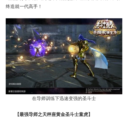
终造就一代高手！
在导师训练下迅速变强的圣斗士
【最强导师之天秤座黄金圣斗士童虎】