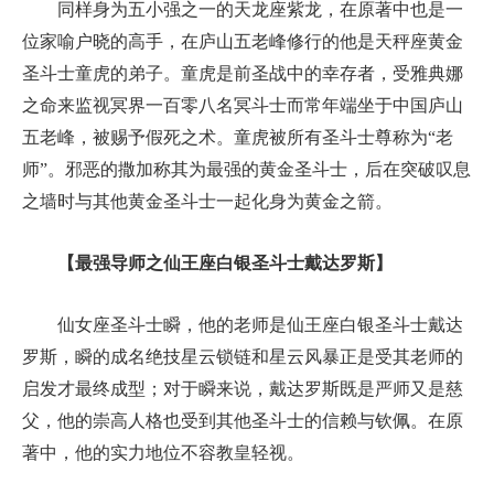
同样身为五小强之一的天龙座紫龙，在原著中也是一
位家喻户晓的高手，在庐山五老峰修行的他是天秤座黄金
圣斗士童虎的弟子。童虎是前圣战中的幸存者，受雅典娜
之命来监视冥界一百零八名冥斗士而常年端坐于中国庐山
五老峰，被赐予假死之术。童虎被所有圣斗士尊称为“老
师”。邪恶的撒加称其为最强的黄金圣斗士，后在突破叹息
之墙时与其他黄金圣斗士一起化身为黄金之箭。
【最强导师之仙王座白银圣斗士戴达罗斯】
仙女座圣斗士瞬，他的老师是仙王座白银圣斗士戴达
罗斯，瞬的成名绝技星云锁链和星云风暴正是受其老师的
启发才最终成型；对于瞬来说，戴达罗斯既是严师又是慈
父，他的崇高人格也受到其他圣斗士的信赖与钦佩。在原
著中，他的实力地位不容教皇轻视。