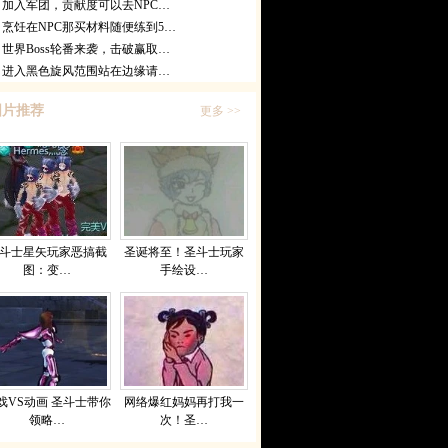
加入军团，贡献度可以去NPC…
烹饪在NPC那买材料随便练到5…
世界Boss轮番来袭，击破赢取…
进入黑色旋风范围站在边缘请…
图片推荐
更多 >>
斗士星矢玩家恶搞截
圣诞将至！圣斗士玩家
图：变…
手绘设…
戏VS动画 圣斗士带你
网络爆红妈妈再打我一
领略…
次！圣…