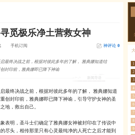
，寻觅极乐净土营救女神
名
手机订阅
神评论
0
启最终决战之前，根据对彼此多年的了解， 雅典娜知道结
1
重创封印前，雅典娜即已降下神谕
2
新闻导语
3
4
启最终决战之前，根据对彼此多年的了解， 雅典娜知道
5
斯重创封印前，雅典娜即已降下神谕，引导守护女神的圣
6
印之地，救出自己。
7
8
表明，圣斗士们确定了雅典娜女神被封印在了传说中
9
界的尽头，相传那里只有心灵最纯净的人死亡之后才能到