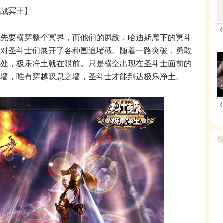
战冥王】
《
要横穿整个冥界，而他们的夙敌，哈迪斯麾下的冥斗
，对圣斗士们展开了各种围追堵截。随着一路突破，勇敢
之处，极乐净土就在眼前。只是横空出现在圣斗士面前的
之墙，唯有穿越叹息之墙，圣斗士才能到达极乐净土。
《