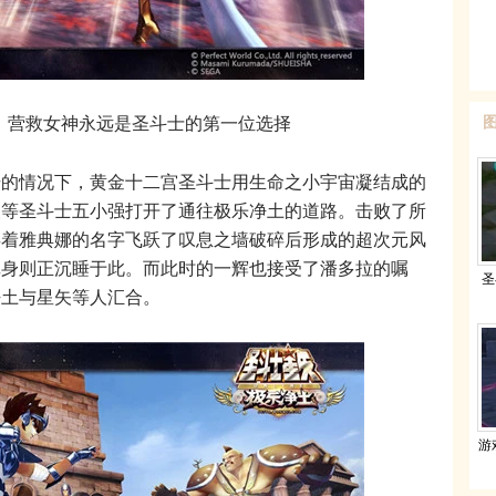
，营救女神永远是圣斗士的第一位选择
情况下，黄金十二宫圣斗士用生命之小宇宙凝结成的
矢等圣斗士五小强打开了通往极乐净土的道路。击败了所
唤着雅典娜的名字飞跃了叹息之墙破碎后形成的超次元风
真身则正沉睡于此。而此时的一辉也接受了潘多拉的嘱
圣
净土与星矢等人汇合。
游