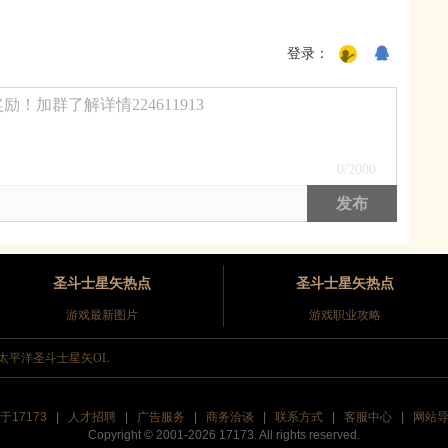
登录：
！加群了解详情224611913
0
/2000
发布
圣斗士星矢热点
圣斗士星矢热点
游戏最新图片
游戏职业攻略
太平洋圣斗士星矢OL
于17173
|
人才招聘
|
广告服务
|
商务洽谈
|
联系方式
|
客服中心
|
网站
Copyright © 2001-2026 17173. All rights reserved.