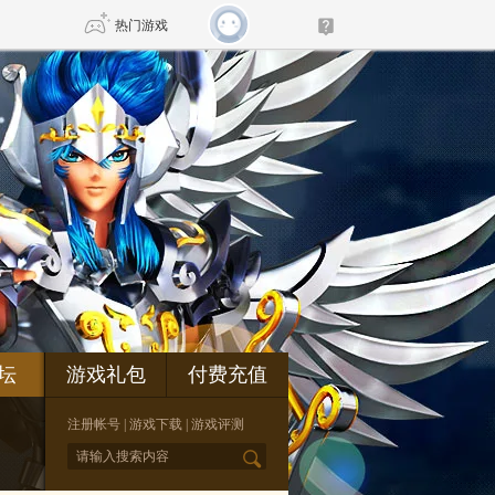
热门游戏
DNF
传奇4
剑网3旗舰版
新天龙八部
自由
诛仙世界
新仙侠5
坛
游戏礼包
付费充值
注册帐号
|
游戏下载
|
游戏评测
*