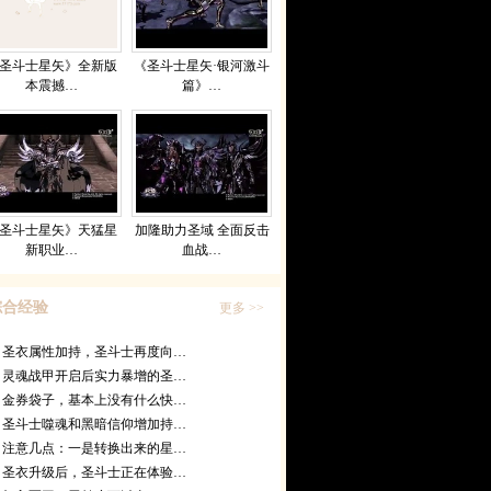
圣斗士星矢》全新版
《圣斗士星矢·银河激斗
本震撼…
篇》…
圣斗士星矢》天猛星
加隆助力圣域 全面反击
新职业…
血战…
综合经验
更多 >>
圣衣属性加持，圣斗士再度向…
灵魂战甲开启后实力暴增的圣…
金券袋子，基本上没有什么快…
圣斗士噬魂和黑暗信仰增加持…
注意几点：一是转换出来的星…
圣衣升级后，圣斗士正在体验…