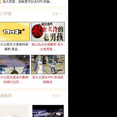
0
加入军团，贡献度可以去NPC买融…
热门专题
更多 >>
圣斗士星矢大更新内容
核心玩点全面解析 圣斗
爆料 黄金…
士老男孩…
圣斗士星矢黄金不删档
圣斗士星矢NPC养成系
内测12点开…
统曝光
视频推荐
更多 >>