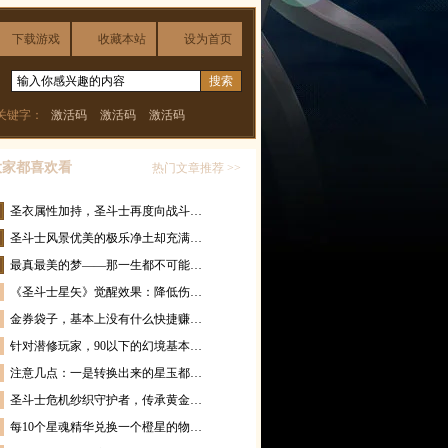
下载游戏
收藏本站
设为首页
关键字：
激活码
激活码
激活码
大家都喜欢看
热门文章推荐 >>
圣衣属性加持，圣斗士再度向战斗…
圣斗士风景优美的极乐净土却充满…
最真最美的梦——那一生都不可能…
《圣斗士星矢》觉醒效果：降低伤…
金券袋子，基本上没有什么快捷赚…
针对潜修玩家，90以下的幻境基本…
注意几点：一是转换出来的星玉都…
圣斗士危机纱织守护者，传承黄金…
每10个星魂精华兑换一个橙星的物…