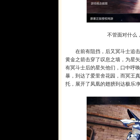
不管面对什么
在前有阻挡，后又冥斗士追击的
黄金之箭击穿了叹息之墙，为星
有冥斗士后的星矢他们，口中呼
暴，到达了爱里舍花园，而冥王
托，展开了凤凰的翅膀到达极乐