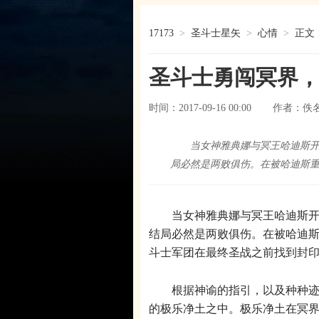
17173
>
圣斗士星矢
>
心情
>
正文
圣斗士勇闯冥界
时间：2017-09-16 00:00
佚
作者：
当女神雅典娜与冥王哈迪斯开
局必然是两败俱伤。在被哈迪斯
当女神雅典娜与冥王哈迪斯开
结局必然是两败俱伤。在被哈迪
斗士军团在最终圣战之前找到封
根据神谕的指引，以及种种迹象
的极乐净土之中。极乐净土在冥