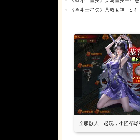
《圣斗士星矢》天马星矢一生怒
《圣斗士星矢》营救女神，远征
全服散人一起玩，小怪都爆