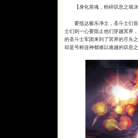
【身化英魂，粉碎叹息之墙决
要抵达极乐净土，圣斗士们首先
士们则一心要阻止他们穿越冥界
的圣斗士军团来到了冥界的尽头
却是号称连神都难以逾越的叹息