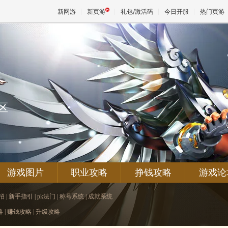
新网游
新页游
礼包/激活码
今日开服
热门页游
魔兽
天堂
区
王权与
游戏图片
职业攻略
挣钱攻略
游戏论
招
|
新手指引
|
pk法门
|
称号系统
|
成就系统
略
|
赚钱攻略
|
升级攻略