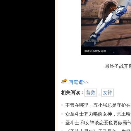
最终圣战开
再逛逛>>
相关阅读：
营救
，
女神
不管在哪里，五小强总是守护在
众圣斗士齐力唤醒女神，冥王哈
圣斗士 和女神谈恋爱也要做霸