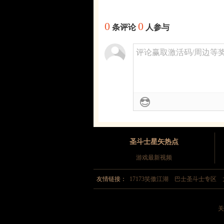
0
0
条评论
人参与
评论赢取激活码/周边等奖励
圣斗士星矢热点
游戏最新视频
友情链接：
17173笑傲江湖
巴士圣斗士专区
关