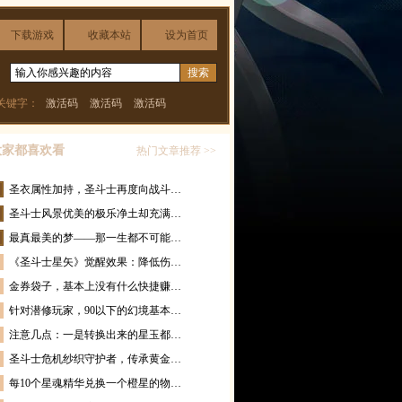
下载游戏
收藏本站
设为首页
关键字：
激活码
激活码
激活码
大家都喜欢看
热门文章推荐 >>
圣衣属性加持，圣斗士再度向战斗…
圣斗士风景优美的极乐净土却充满…
最真最美的梦——那一生都不可能…
《圣斗士星矢》觉醒效果：降低伤…
金券袋子，基本上没有什么快捷赚…
针对潜修玩家，90以下的幻境基本…
注意几点：一是转换出来的星玉都…
圣斗士危机纱织守护者，传承黄金…
每10个星魂精华兑换一个橙星的物…