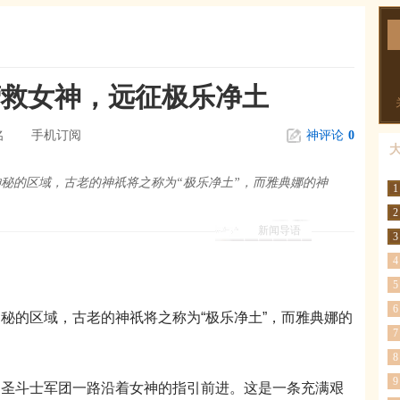
营救女神，远征极乐净土
名
手机订阅
神评论
0
秘的区域，古老的神祇将之称为“极乐净土”，而雅典娜的神
1
2
新闻导语
3
4
5
6
的区域，古老的神祇将之称为“极乐净土”，而雅典娜的
7
8
9
斗士军团一路沿着女神的指引前进。这是一条充满艰