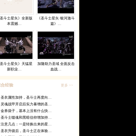
圣斗士星矢》全新版
《圣斗士星矢·银河激斗
本震撼…
篇》…
圣斗士星矢》天猛星
加隆助力圣域 全面反击
新职业…
血战…
综合经验
更多 >>
圣衣属性加持，圣斗士再度向…
灵魂战甲开启后实力暴增的圣…
金券袋子，基本上没有什么快…
圣斗士噬魂和黑暗信仰增加持…
注意几点：一是转换出来的星…
圣衣升级后，圣斗士正在体验…