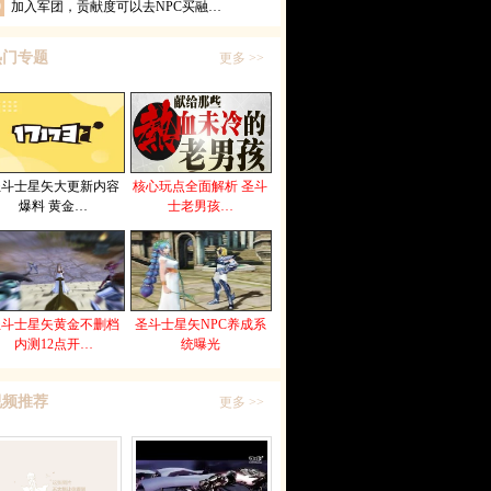
0
加入军团，贡献度可以去NPC买融…
热门专题
更多 >>
圣斗士星矢大更新内容
核心玩点全面解析 圣斗
爆料 黄金…
士老男孩…
圣斗士星矢黄金不删档
圣斗士星矢NPC养成系
内测12点开…
统曝光
视频推荐
更多 >>