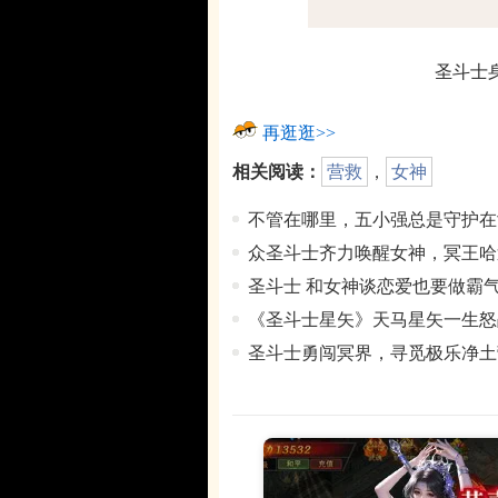
圣斗士
再逛逛>>
相关阅读：
营救
，
女神
不管在哪里，五小强总是守护在
众圣斗士齐力唤醒女神，冥王哈
圣斗士 和女神谈恋爱也要做霸
《圣斗士星矢》天马星矢一生怒
圣斗士勇闯冥界，寻觅极乐净土