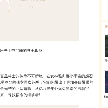
乐净土中沉睡的冥王真身
圣
】
圣斗士的传承不可断绝。在女神雅典娜小宇宙的感召
无尽奥义的魂衣再次苏醒，它们闪耀出了更加夺目耀眼的
黄金光芒的巨型翅膀，从亿万光年外无边黑暗的浩瀚宇
来，寻找宿命的继承者!
游