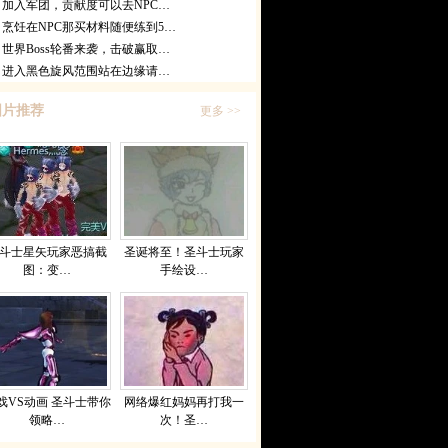
加入军团，贡献度可以去NPC…
烹饪在NPC那买材料随便练到5…
世界Boss轮番来袭，击破赢取…
进入黑色旋风范围站在边缘请…
图片推荐
更多 >>
斗士星矢玩家恶搞截
圣诞将至！圣斗士玩家
图：变…
手绘设…
戏VS动画 圣斗士带你
网络爆红妈妈再打我一
领略…
次！圣…