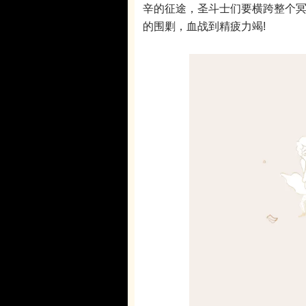
辛的征途，圣斗士们要横跨整个
的围剿，血战到精疲力竭!