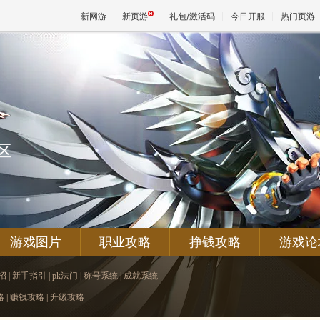
新网游
新页游
礼包/激活码
今日开服
热门页游
魔兽
天堂
区
王权与
游戏图片
职业攻略
挣钱攻略
游戏论
招
|
新手指引
|
pk法门
|
称号系统
|
成就系统
略
|
赚钱攻略
|
升级攻略