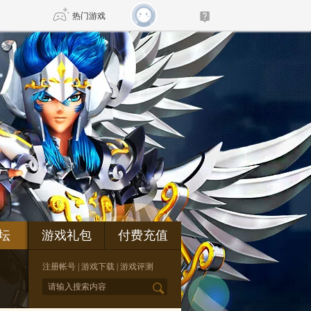
热门游戏
DNF
传奇4
剑网3旗舰版
新天龙八部
自由
诛仙世界
新仙侠5
坛
游戏礼包
付费充值
注册帐号
|
游戏下载
|
游戏评测
*