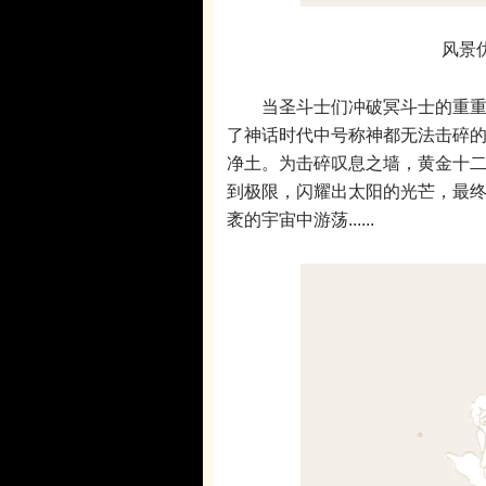
风景
当圣斗士们冲破冥斗士的重重围
了神话时代中号称神都无法击碎的
净土。为击碎叹息之墙，黄金十
到极限，闪耀出太阳的光芒，最
袤的宇宙中游荡......