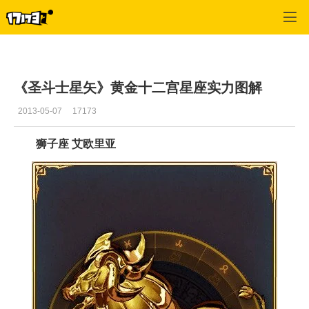
圣斗士星矢
>
攻略
>
正文
《圣斗士星矢》黄金十二宫星座实力图解
2013-05-07
17173
狮子座 艾欧里亚