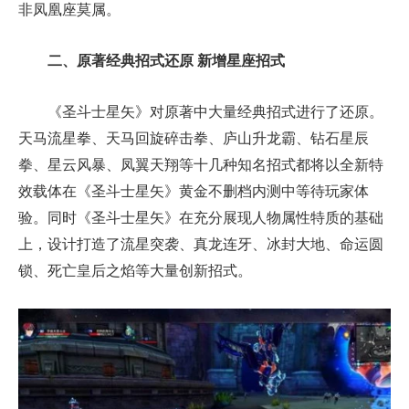
非凤凰座莫属。
二、原著经典招式还原 新增星座招式
《圣斗士星矢》对原著中大量经典招式进行了还原。
天马流星拳、天马回旋碎击拳、庐山升龙霸、钻石星辰
拳、星云风暴、凤翼天翔等十几种知名招式都将以全新特
效载体在《圣斗士星矢》黄金不删档内测中等待玩家体
验。同时《圣斗士星矢》在充分展现人物属性特质的基础
上，设计打造了流星突袭、真龙连牙、冰封大地、命运圆
锁、死亡皇后之焰等大量创新招式。