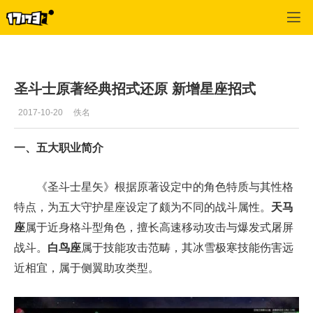
圣斗士星矢
>
心情
>
正文
圣斗士原著经典招式还原 新增星座招式
2017-10-20
佚名
一、五大职业简介
《圣斗士星矢》根据原著设定中的角色特质与其性格
特点，为五大守护星座设定了颇为不同的战斗属性。
天马
座
属于近身格斗型角色，擅长高速移动攻击与爆发式屠屏
战斗。
白鸟座
属于技能攻击范畴，其冰雪极寒技能伤害远
近相宜，属于侧翼助攻类型。