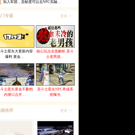
0
加入军团，贡献度可以去NPC买融…
热门专题
更多 >>
圣斗士星矢大更新内容
核心玩点全面解析 圣斗
爆料 黄金…
士老男孩…
圣斗士星矢黄金不删档
圣斗士星矢NPC养成系
内测12点开…
统曝光
视频推荐
更多 >>