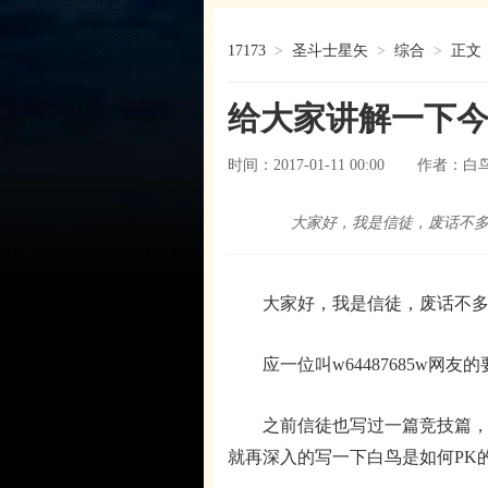
17173
>
圣斗士星矢
>
综合
>
正文
给大家讲解一下
时间：2017-01-11 00:00
白
作者：
大家好，我是信徒，废话不
大家好，我是信徒，废话不多
应一位叫w64487685w网友
之前信徒也写过一篇竞技篇，本
就再深入的写一下白鸟是如何PK