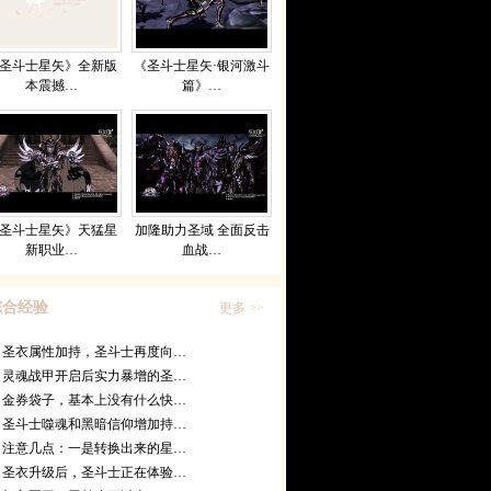
圣斗士星矢》全新版
《圣斗士星矢·银河激斗
本震撼…
篇》…
圣斗士星矢》天猛星
加隆助力圣域 全面反击
新职业…
血战…
综合经验
更多 >>
圣衣属性加持，圣斗士再度向…
灵魂战甲开启后实力暴增的圣…
金券袋子，基本上没有什么快…
圣斗士噬魂和黑暗信仰增加持…
注意几点：一是转换出来的星…
圣衣升级后，圣斗士正在体验…