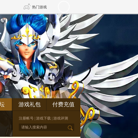
热门游戏
DNF
传奇4
剑网3旗舰版
新天龙八部
自由
诛仙世界
新仙侠5
坛
游戏礼包
付费充值
注册帐号
|
游戏下载
|
游戏评测
*