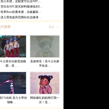
加入军团，贡献度可以去NPC…
烹饪在NPC那买材料随便练到5…
世界Boss轮番来袭，击破赢取…
进入黑色旋风范围站在边缘请…
图片推荐
更多 >>
斗士星矢玩家恶搞截
圣诞将至！圣斗士玩家
图：变…
手绘设…
戏VS动画 圣斗士带你
网络爆红妈妈再打我一
领略…
次！圣…