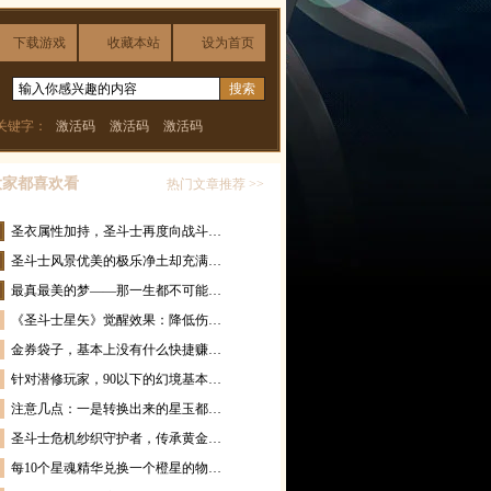
下载游戏
收藏本站
设为首页
关键字：
激活码
激活码
激活码
大家都喜欢看
热门文章推荐 >>
圣衣属性加持，圣斗士再度向战斗…
圣斗士风景优美的极乐净土却充满…
最真最美的梦——那一生都不可能…
《圣斗士星矢》觉醒效果：降低伤…
金券袋子，基本上没有什么快捷赚…
针对潜修玩家，90以下的幻境基本…
注意几点：一是转换出来的星玉都…
圣斗士危机纱织守护者，传承黄金…
每10个星魂精华兑换一个橙星的物…