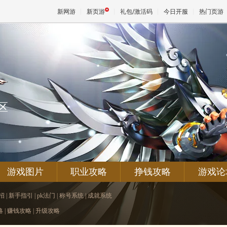
新网游
新页游
礼包/激活码
今日开服
热门页游
魔兽
天堂
区
王权与
游戏图片
职业攻略
挣钱攻略
游戏论
招
|
新手指引
|
pk法门
|
称号系统
|
成就系统
略
|
赚钱攻略
|
升级攻略