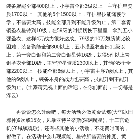
装备聚能全部400以上，小宇宙全部3级以上，主守护星资
质1700以上，其他的5个1500以上，守护星技能随便学
学，不需要太高，技能全部升到不能升级为止，第二套青
铜圣衣星铸到10级，在59级的时候切换下星座，拿到五小
强圣衣。这样4万战力很好达成。79级的10万翅膀就比较
困难，装备聚能全部800以上，五小强圣衣全部11级以
上，第一套白银和第二套白银星铸16级，获得5件以上青
铜圣衣全部10级，主守护星资质2300以上，其他的5个全
部2200以上，技能全部6级以上，小宇宙主序7级以上，其
他的6级以上，装备本身的战力也要高，技能升到不能升
级为止。(土豪请无视上面的话吧，在你们面前，一切都是
浮云)
再说说怎么升级吧，每天活动必做黄金试炼(大**!冰国
邪神)9次或15次，风暴亚特兰蒂斯(深渊魔星)，十二宫危
机(圣域镇魂歌)，还有些其他的小活动，不花费时间的，
都做了。在活动中会出现聚能、星铸所需要的神魔、黄