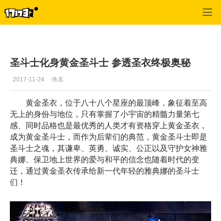
圣斗士星矢
>
综合
>
正文
圣斗士化身黄金圣斗士 参透圣衣终极奥秘
2017-11-24
佚名
黄金圣衣，位于八十八个星座的最顶峰，象征着至高
无上的身份与地位，只有掌握了小宇宙的精髓力量第七
感、同时品格也是最优秀的人类才有资格穿上黄金圣衣，
成为黄金圣斗士，而作为后辈们的典范，黄金圣斗士即是
圣斗士之魂，其谦卑、英勇、诚实、公正以及守护女神雅
典娜、保卫地上世界的爱与和平的信念也随着时代的变
迁，通过黄金圣衣传承给新一代年轻的雅典娜的圣斗士
们！