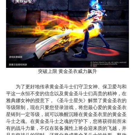
突破上限 黄金圣衣威力飙升
为了更好地传承黄金圣斗士们守卫女神、保卫爱与和
平这一永恒不变的信念以及黄金圣斗士们高贵的精神，在
雅典娜女神的授意下，《圣斗士星矢》解禁了黄金圣衣的
等级限制，现在只要您登录游戏，将您最心爱的黄金圣衣
星铸到一定等级，就可以唤醒沉睡在黄金圣衣里的黄金圣
斗士之魂。在黄金圣斗士之魂的守护下，您将获得前所未
有的战斗力量，不仅在装备属性上将会迎来质的飞越，并