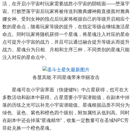
活，在开启小宇宙时玩家需要战胜小宇宙的阴暗面——堕落宇
宙。打败堕落宇宙后玩家将被传送到雅典娜神殿直接面对雅典
娜女神。受到女神的指点后玩家将根据自己的等级开启相应个
数的星命点，随着玩家等级的提升，在指定等级会继续激活星
命点。同时玩家将随机获得一个星魂，将星魂注入对应的星命
点可提升小宇宙的战力，并且可以通过融合提升等级从而提升
战力。星魂分为日相、月相和主序三种，不同类别的星魂只能
注入对应的星命点中。
各显其能 不同星魂带来华丽攻击
星魂可在小宇宙界面（快捷键N）中占星获得，也可在大
多数活动和副本中获得。占星需要小宇宙潜能值，在副本中掉
落的历练之光可以补充小宇宙潜能值。星魂根据品质不同分为
绿色、蓝色、紫色和橙色四个级别，附加属性从低到高。同时
在副本中还会掉落“星魂精华”，收集一定数量可在圣域NPC芳
菲处兑换一个橙色星魂。