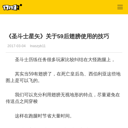
圣斗士星矢
>
心情
>
正文
《圣斗士星矢》关于59后翅膀使用的技巧
2017-03-04
lnaszyb11
圣斗士历练任务很多玩家比较纠结在大怪跑腿上，
其实当59有翅膀了，在死亡皇后岛、西伯利亚这些地
图上是可以飞的。
我们可以充分利用翅膀无视地形的特点，尽量避免在
传送点之间穿梭
这样在跑腿时节省大量时间。