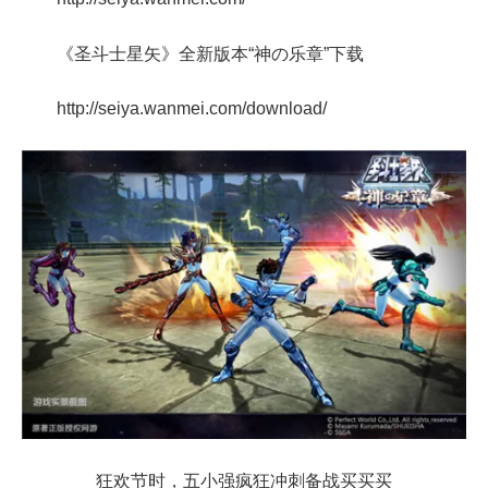
《圣斗士星矢》全新版本“神の乐章”下载
http://seiya.wanmei.com/download/
狂欢节时，五小强疯狂冲刺备战买买买