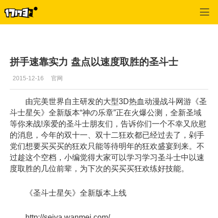
圣斗士星矢
>
新闻
>
正文
拼手速靠实力 盘点以速度取胜的圣斗士
2015-12-16
官网
由完美世界自主研发的大型3D热血动漫战斗网游《圣
斗士星矢》全新版本“神の乐章”正在火爆公测，全新圣域
等你来战!亲爱的圣斗士朋友们，告诉你们一个不幸又欣慰
的消息，今年的双十一、双十二狂欢都已经过去了，剁手
党们想要买买买的狂欢只能等待明年的狂欢盛宴到来。不
过趁这个空档，小编觉得大家可以学习学习圣斗士中以速
度取胜的几位前辈，为下次的买买买狂欢练好技能。
《圣斗士星矢》全新版本上线
http://seiya.wanmei.com/