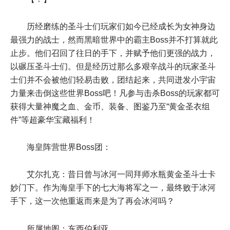
历经磨练的圣斗士们玩家们如今已经成长为女神身边
最强力的战士，然而黑暗世界中的霸主Boss并不打算就此
止步。他们召回了往日的手下，并赋予他们更强的战力，
以碾压圣斗士们。但是经历过那么多艰辛战斗的玩家圣斗
士们并不会被他们轻易击败，团结起来，共同迸发小宇宙
力量来击倒这些世界Boss吧！凡参与击杀Boss的玩家都可
获得大量神魔之血、金币、装备、图鉴乃至“黄金圣衣组
件”等超豪华宝藏福利！
海皇阵营世界Boss团：
艾尔扎克：昔日曾与冰河一同拜师水瓶黄金圣斗士卡
妙门下。作为海皇手下的七大海将军之一，最终败于冰河
手下，这一次他重返而来是为了再会冰河吗？
所属地图：东西伯利亚