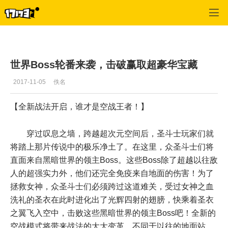
圣斗士星矢
>
挣钱
>
正文
世界Boss轮番来袭，击破赢取超豪华宝藏
2017-11-05
佚名
【全新战法开启，谁才是空战王者！】
穿过叹息之墙，跨越超次元空间后，圣斗士玩家们就
将踏上那片传说中的极乐净土了。在这里，众圣斗士们将
直面来自黑暗世界的领主Boss。这些Boss除了超越以往敌
人的超强实力外，他们还完全免疫来自地面的伤害！为了
拯救女神，众圣斗士们必须跨过这道难关，受过女神之血
洗礼的圣衣在此时进化出了光辉四射的翅膀，快乘着圣衣
之翼飞入空中，击败这些黑暗世界的领主Boss吧！全新的
空战模式将带来战法的大大变革，不同于以往的地面站，