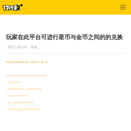
圣斗士星矢
>
挣钱
>
正文
玩家在此平台可进行星币与金币之间的的兑换
2017-10-14
佚名
现“星币交易”系统已经成功登录黄金专享服，。星币交易平台入口：商城——星币
在此平台内，可以选择出售星币或出售金币，只能选择固定数额，不能随意填写。
1、一口价为出售物品总价。
2、托管费用为固定的没单1000金币，无论交易是否成功，托管费不退。
3、出售期限分为8小时、24小时和48小时3档，
4、确认后，只要拥有的金币和星币足够即可成功挂单。
5、购买金币时会提示收取税金5%，实际获得金币为扣税后的数额。