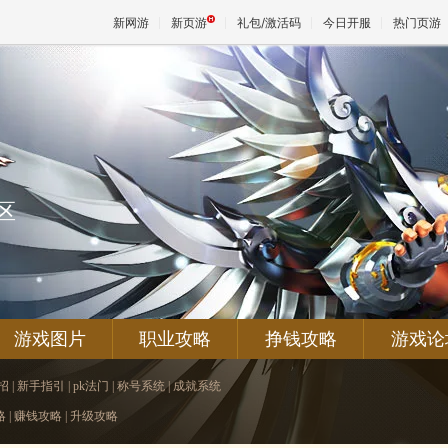
新网游
新页游
礼包/激活码
今日开服
热门页游
魔兽
天堂
区
王权与
游戏图片
职业攻略
挣钱攻略
游戏论
招
|
新手指引
|
pk法门
|
称号系统
|
成就系统
略
|
赚钱攻略
|
升级攻略