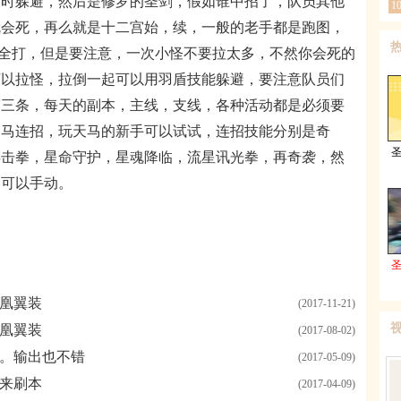
及时躲避，然后是修罗的圣剑，假如谁中招了，队员其他
1
就会死，再么就是十二宫始，续，一般的老手都是跑图，
可以全打，但是要注意，一次小怪不要拉太多，不然你会死的
可以拉怪，拉倒一起可以用羽盾技能躲避，要注意队员们
第三条，每天的副本，主线，支线，各种活动都是必须要
天马连招，玩天马的新手可以试试，连招技能分别是奇
碎击拳，星命守护，星魂降临，流星讯光拳，再奇袭，然
，可以手动。
凰翼装
(2017-11-21)
凰翼装
(2017-08-02)
。输出也不错
(2017-05-09)
来刷本
(2017-04-09)