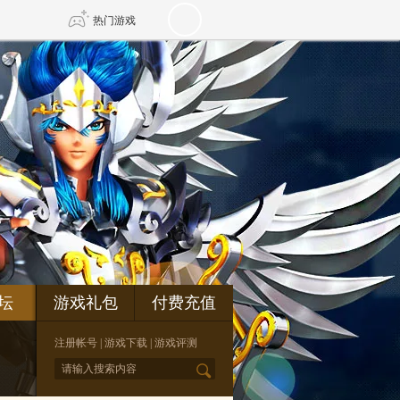
热门游戏
DNF
传奇4
剑网3旗舰版
新天龙八部
自由
诛仙世界
仙剑世界
坛
游戏礼包
付费充值
注册帐号
|
游戏下载
|
游戏评测
*