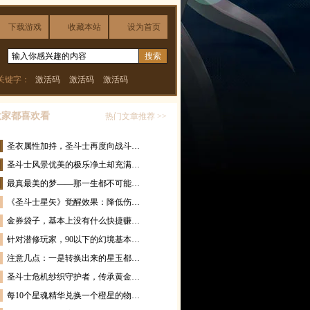
下载游戏
收藏本站
设为首页
关键字：
激活码
激活码
激活码
大家都喜欢看
热门文章推荐 >>
圣衣属性加持，圣斗士再度向战斗…
圣斗士风景优美的极乐净土却充满…
最真最美的梦——那一生都不可能…
《圣斗士星矢》觉醒效果：降低伤…
金券袋子，基本上没有什么快捷赚…
针对潜修玩家，90以下的幻境基本…
注意几点：一是转换出来的星玉都…
圣斗士危机纱织守护者，传承黄金…
每10个星魂精华兑换一个橙星的物…