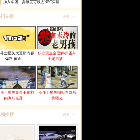
0
加入军团，贡献度可以去NPC买融…
热门专题
更多 >>
圣斗士星矢大更新内容
核心玩点全面解析 圣斗
爆料 黄金…
士老男孩…
圣斗士星矢黄金不删档
圣斗士星矢NPC养成系
内测12点开…
统曝光
视频推荐
更多 >>