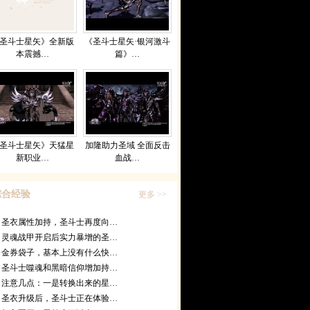
圣斗士星矢》全新版
《圣斗士星矢·银河激斗
本震撼…
篇》…
圣斗士星矢》天猛星
加隆助力圣域 全面反击
新职业…
血战…
综合经验
更多 >>
圣衣属性加持，圣斗士再度向…
灵魂战甲开启后实力暴增的圣…
金券袋子，基本上没有什么快…
圣斗士噬魂和黑暗信仰增加持…
注意几点：一是转换出来的星…
圣衣升级后，圣斗士正在体验…