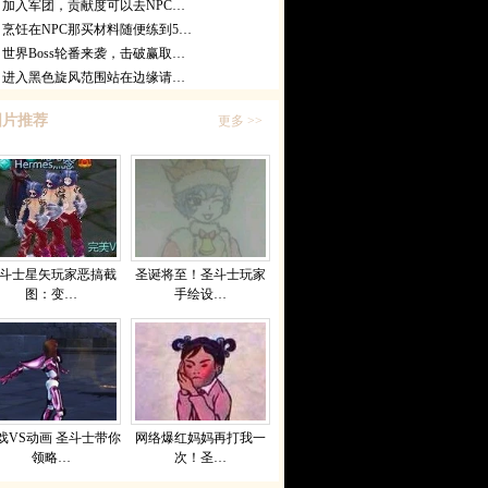
加入军团，贡献度可以去NPC…
烹饪在NPC那买材料随便练到5…
世界Boss轮番来袭，击破赢取…
进入黑色旋风范围站在边缘请…
图片推荐
更多 >>
斗士星矢玩家恶搞截
圣诞将至！圣斗士玩家
图：变…
手绘设…
戏VS动画 圣斗士带你
网络爆红妈妈再打我一
领略…
次！圣…