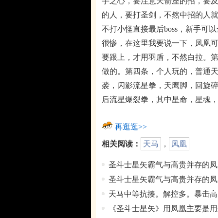
手之心，要注意天箭座的招，要
的人，要打圣剑，不然中招的人
不打小怪直接最后boss，新手
很惨，在这里我要说一下，凤凰
要跟上，才用羽盾，不然白拉。
做的。第四条，个人玩的，普通
袭，闪影流星拳，天鹰脚，回旋
后流星爆裂拳，其中星命，星魂
再逛逛>>
相关阅读：
天马
，
凤凰
圣斗士星矢霸气与高贵并存的凤
圣斗士星矢霸气与高贵并存的凤
天马中等抗揍。解控多。暴击高
《圣斗士星矢》用凤凰主要是用