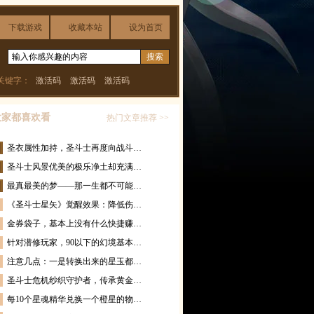
下载游戏
收藏本站
设为首页
关键字：
激活码
激活码
激活码
大家都喜欢看
热门文章推荐 >>
圣衣属性加持，圣斗士再度向战斗…
圣斗士风景优美的极乐净土却充满…
最真最美的梦——那一生都不可能…
《圣斗士星矢》觉醒效果：降低伤…
金券袋子，基本上没有什么快捷赚…
针对潜修玩家，90以下的幻境基本…
注意几点：一是转换出来的星玉都…
圣斗士危机纱织守护者，传承黄金…
每10个星魂精华兑换一个橙星的物…