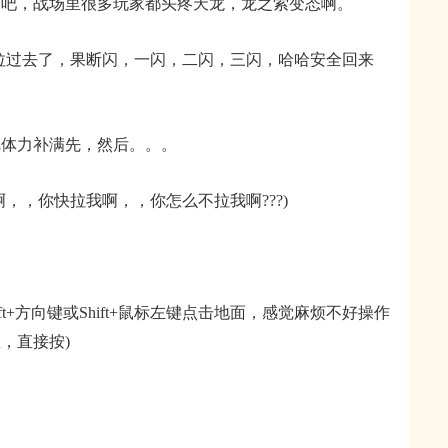
，战场里很多玩家都头疼天龙，龙之索变态啊。
过去了，果断闪，一闪，二闪，三闪，哈哈安全回来
体力补满先，然后。。。
，你快拉我啊，，你怎么不拉我啊???)
t+方向键或Shift+鼠标左键点击地面，感觉麻烦不好操作
，直接按)