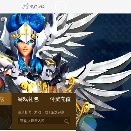
热门游戏
DNF
传奇4
剑网3旗舰版
新天龙八部
自由
诛仙世界
新仙侠5
坛
游戏礼包
付费充值
注册帐号
|
游戏下载
|
游戏评测
*