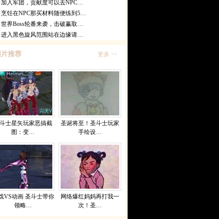
加入军团，贡献度可以去NPC…
烹饪在NPC那买材料随便练到5…
世界Boss轮番来袭，击破赢取…
进入黑色旋风范围站在边缘请…
图片推荐
更多 >>
斗士星矢玩家恶搞截
圣诞将至！圣斗士玩家
图：变…
手绘设…
戏VS动画 圣斗士带你
网络爆红妈妈再打我一
领略…
次！圣…