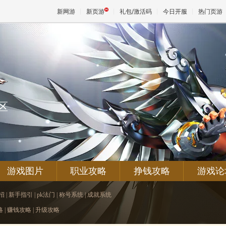
新网游
新页游
礼包/激活码
今日开服
热门页游
魔兽
天堂
区
王权与
游戏图片
职业攻略
挣钱攻略
游戏论
招
|
新手指引
|
pk法门
|
称号系统
|
成就系统
略
|
赚钱攻略
|
升级攻略