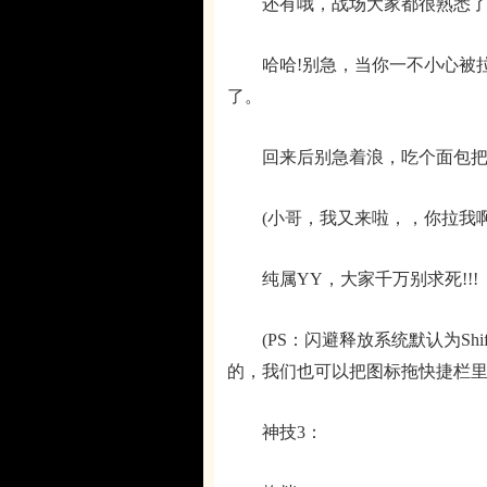
还有哦，战场大家都很熟悉了吧
哈哈!别急，当你一不小心被拉
了。
回来后别急着浪，吃个面包把
(小哥，我又来啦，，你拉我啊，
纯属YY，大家千万别求死!!!
(PS：闪避释放系统默认为Shif
的，我们也可以把图标拖快捷栏里
神技3：