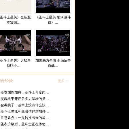
圣斗士星矢》全新版
《圣斗士星矢·银河激斗
本震撼…
篇》…
圣斗士星矢》天猛星
加隆助力圣域 全面反击
新职业…
血战…
综合经验
更多 >>
圣衣属性加持，圣斗士再度向…
灵魂战甲开启后实力暴增的圣…
金券袋子，基本上没有什么快…
圣斗士噬魂和黑暗信仰增加持…
注意几点：一是转换出来的星…
圣衣升级后，圣斗士正在体验…