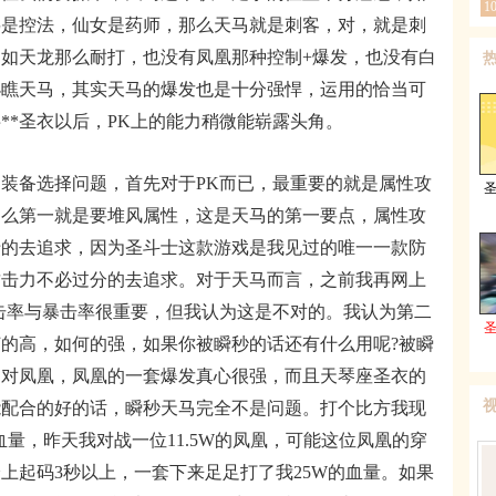
1
鸟是控法，仙女是药师，那么天马就是刺客，对，就是刺
如天龙那么耐打，也没有凤凰那种控制+爆发，也没有白
小瞧天马，其实天马的爆发也是十分强悍，运用的恰当可
**圣衣以后，PK上的能力稍微能崭露头角。
备选择问题，首先对于PK而已，最重要的就是属性攻
那么第一就是要堆风属性，这是天马的第一要点，属性攻
于的去追求，因为圣斗士这款游戏是我见过的唯一一款防
攻击力不必过分的去追求。对于天马而言，之前我再网上
击率与暴击率很重要，但我认为这是不对的。我认为第二
的高，如何的强，如果你被瞬秒的话还有什么用呢?被瞬
马对凤凰，凤凰的一套爆发真心很强，而且天琴座圣衣的
能配合的好的话，瞬秒天马完全不是问题。打个比方我现
W的血量，昨天我对战一位11.5W的凤凰，可能这位凤凰的穿
上起码3秒以上，一套下来足足打了我25W的血量。如果