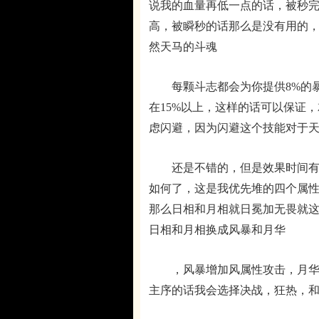
说我的血量再低一点的话，被秒
高，被瞬秒的话那么是没有用的
然天马的斗魂
每颗斗志都会为你提供8%的暴击
在15%以上，这样的话可以保证，
虑闪避，因为闪避这个技能对于
还是不错的，但是效果时间有点
如何了，这是我优先堆的四个属性
那么日相和月相就日冕加无畏就
日相和月相换成风暴和月华
，风暴增加风属性攻击，月华增
主序的话我会选择决战，狂热，