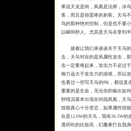
果说天龙是肉，凤凰是法师，冰
客，而且是很蛋疼的刺客。天马不
鸟的那种绝对控制，但是也不要
以瞬间秒人。尤其是天马在拿到半
接着让我们来谈谈关于天马的装
击，天马对应的是风属性攻击，
击一定要堆起来，攻击力不必过
御力远大于攻击力的游戏，所以
也看过一些写天马的PK，都说直
重要的是生命，无论你的输出如何
秒情况基本出现在对战凤凰，天
技能真心十分变态，如果属性技
在是12.6W的天马，我有26.5
透药吃的比较高，幻魔拳打在我身