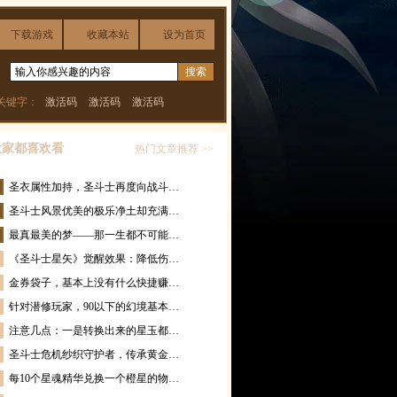
下载游戏
收藏本站
设为首页
关键字：
激活码
激活码
激活码
大家都喜欢看
热门文章推荐 >>
圣衣属性加持，圣斗士再度向战斗…
圣斗士风景优美的极乐净土却充满…
最真最美的梦——那一生都不可能…
《圣斗士星矢》觉醒效果：降低伤…
金券袋子，基本上没有什么快捷赚…
针对潜修玩家，90以下的幻境基本…
注意几点：一是转换出来的星玉都…
圣斗士危机纱织守护者，传承黄金…
每10个星魂精华兑换一个橙星的物…