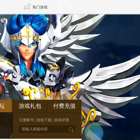
热门游戏
DNF
传奇4
剑网3旗舰版
新天龙八部
自由
诛仙世界
仙剑世界
坛
游戏礼包
付费充值
注册帐号
|
游戏下载
|
游戏评测
*