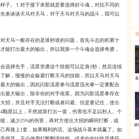
样子。
⒈
对于接下来那就是要选择好斗魂，对抗不同的
们先来谈谈天马对天马，对于天马对天马的战斗，我可以
天马一般存在的是谁秒谁的问题，首先斗志的积累十
马才能打出最大的输出，所以我第一个斗魂会选择奇袭，
选择先手，流星突袭这个技能可以定身2秒，然后连续
入了解，慢慢的会躲避打断天马的技能，所以天马对天马
圣
出最大的输出，因此闪影流星拳与流星迅光拳一定要配合
不出最大输出，除非你的对手很菜。因为闪影流星拳存在
的大招，并且对手无法打断或者闪避。但是要记住，使出
4颗星以上，不然就算打出一套，伤害也不足以秒人。个
能，减少25%的伤害，再对方使出大招的瞬间打断，或
游
己再接上1套，如果顺利的话。这场战斗基本就赢了。如
对手很菜，不会使用打断翻滚技能，或者你的抗性穿透药