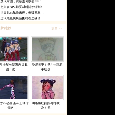
加入军团，贡献度可以去NPC…
烹饪在NPC那买材料随便练到5…
世界Boss轮番来袭，击破赢取…
进入黑色旋风范围站在边缘请…
图片推荐
更多 >>
斗士星矢玩家恶搞截
圣诞将至！圣斗士玩家
图：变…
手绘设…
戏VS动画 圣斗士带你
网络爆红妈妈再打我一
领略…
次！圣…