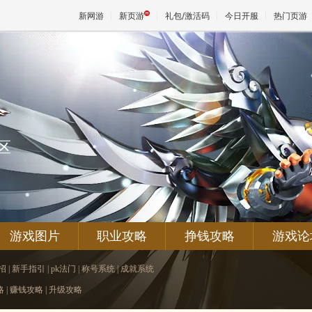
新网游
新页游
礼包/激活码
今日开服
热门页游
魔兽
天堂
区
王权与
游戏图片
职业攻略
挣钱攻略
游戏论
招
|
新手指引
|
pk法门
|
称号系统
|
成就系统
略
|
赚钱攻略
|
升级攻略