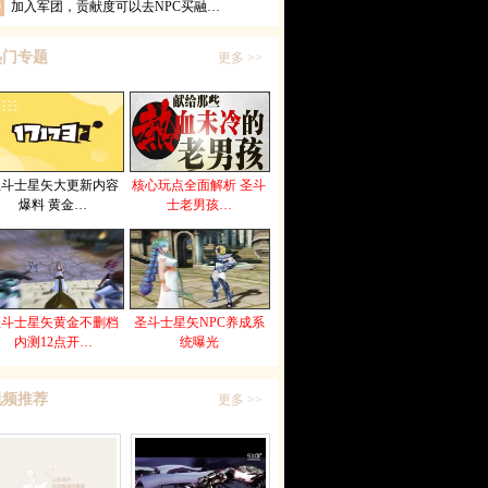
0
加入军团，贡献度可以去NPC买融…
热门专题
更多 >>
圣斗士星矢大更新内容
核心玩点全面解析 圣斗
爆料 黄金…
士老男孩…
圣斗士星矢黄金不删档
圣斗士星矢NPC养成系
内测12点开…
统曝光
视频推荐
更多 >>