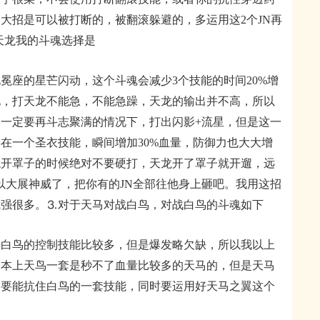
大招是可以被打断的，被翻滚躲避的，多运用这2个JN再
天龙我的斗魂选择是
座的星芒闪动，这个斗魂会减少3个技能的时间20%增
化，打天龙不能急，不能急躁，天龙的输出并不高，所以
一定要再斗志聚满的情况下，打出闪影+流星，但是这一
在一个圣衣技能，瞬间增加30%血量，防御力也大大增
龙开罩子的时候绝对不要硬打，天龙开了罩子就开遛，远
以大展神威了，把你有的JN全部往他身上砸吧。我用这招
我强很多。
⒊
对于天马对战白鸟，对战白鸟的斗魂如下
鸟的控制技能比较多，但是爆发略欠缺，所以我以上
基本上天鸟一套是秒不了血量比较多的天马的，但是天马
马要能抗住白鸟的一套技能，同时要运用好天马之翼这个