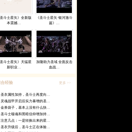
圣斗士星矢》全新版
《圣斗士星矢·银河激斗
本震撼…
篇》…
圣斗士星矢》天猛星
加隆助力圣域 全面反击
新职业…
血战…
综合经验
更多 >>
圣衣属性加持，圣斗士再度向…
灵魂战甲开启后实力暴增的圣…
金券袋子，基本上没有什么快…
圣斗士噬魂和黑暗信仰增加持…
注意几点：一是转换出来的星…
圣衣升级后，圣斗士正在体验…