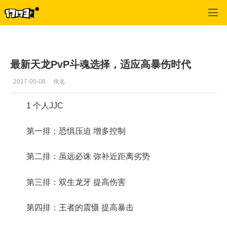
圣斗士星矢
>
心情
>
正文
最新天龙PvP斗魂选择，适应高暴伤时代
2017-05-08
佚名
1 个人JJC
第一排：恐惧压迫 增多控制
第二排：虽远必诛 弥补近距离劣势
第三排：双生龙牙 提高伤害
第四排：王者的震慑 提高暴击