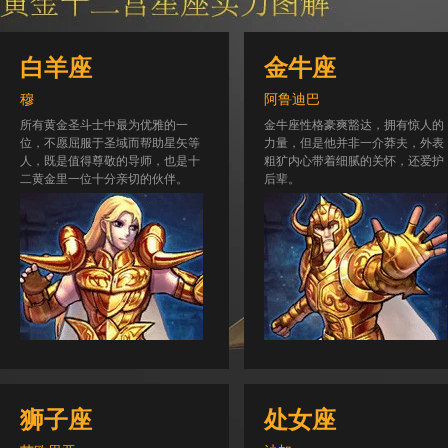
白羊座
金牛座
穆
阿鲁迪巴
所有黄金圣斗士中最为优雅的一
金牛座性格豪爽豁达，拥有惊人的
位，不愿屈服于圣域而帮助星矢等
力量，但是他并非一介莽夫，外表
人，既是值得尊敬的导师，也是十
粗犷内心带着细腻的关怀，还爱护
二黄金里一位十分亲切的伙伴。
后辈。
狮子座
处女座