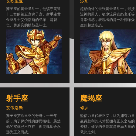
艾欧里亚
沙加
狮子座的黄金圣斗士，他镇守黄道
超然物外的最强黄金圣斗士，最接
十二宫的第五宫狮子宫。射手座黄
近神的男人。极少流露喜怒哀乐等
金圣斗士艾俄洛斯的弟弟，是智、
寻常情感，表现出的是一种俯瞰众
仁、勇兼具的模范圣斗士。
生的超然姿态。
射手座
魔蝎座
艾俄洛斯
修罗
狮子座艾欧里亚的哥哥，十三年
坚信力量代表正义，认为拥有力量
前，为了保护雅典娜而牺牲。虽然
赢得胜利的人才配拥有正义之名的
他的实体已不存在，但灵魂却会永
资格。修罗的圣剑就是充满力量的
远为正义而战。
裁决之剑。