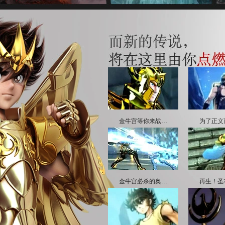
金牛宫等你来战…
为了正义
金牛宫必杀的奥…
再生！圣